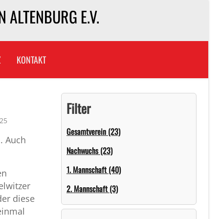
 ALTENBURG E.V.
Z
KONTAKT
Filter
025
Gesamtverein (23)
n. Auch
Nachwuchs (23)
.
1. Mannschaft (40)
en
lwitzer
2. Mannschaft (3)
der diese
einmal