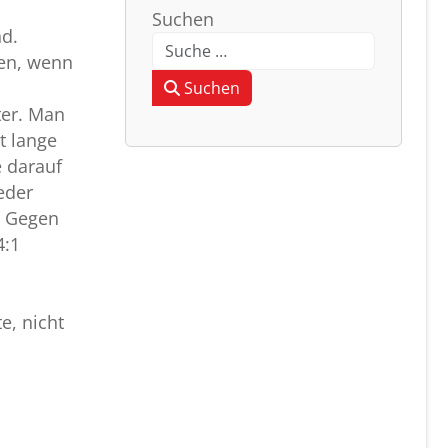
Suchen
nd.
nen, wenn
Type 2 or more characters for resul
Suchen
ter. Man
t lange
e darauf
eder
. Gegen
4:1
e, nicht