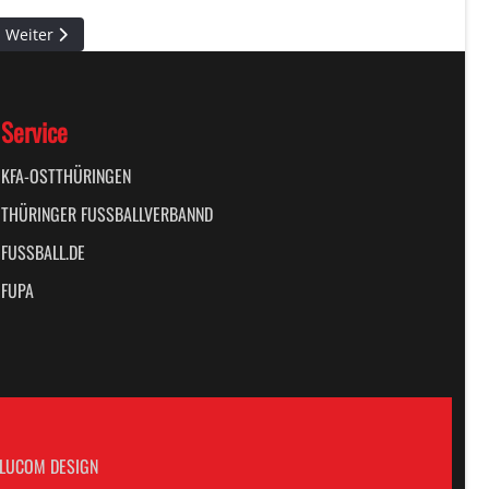
Nächster Beitrag: Pokalerfolg in Löbichau
Weiter
Service
KFA-OSTTHÜRINGEN
THÜRINGER FUSSBALLVERBANND
FUSSBALL.DE
FUPA
LUCOM DESIGN