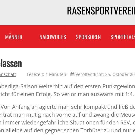
RASENSPORTVEREIN
MÄNNER
NACHWUCHS
SPONSOREN
SPORTPLAT
lassen
nnschaft
Lesezeit: 1 Minuten
Veröffentlicht: 25. Oktober 2
soberliga-Saison weiterhin auf den ersten Punktgewin
cht für einen Erfolg. So verlor man auswärts mit 1:4
d. Von Anfang an agierte man sehr kompakt und ließ d
 trat man mutig nach vorne auf und zwang die Meuse
h immer wieder gefährliche Situationen für den RSV, 
an alleine auf den gegnerischen Torhüter zu und nur 