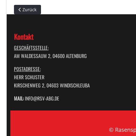
Vorheriger Beitrag: Deutliche Heimniederlage
Zurück
Kontakt
GESCHÄFTSSTELLE:
AM WALDESSAUM 2, 04600 ALTENBURG
POSTADRESSE:
HERR SCHUSTER
KIRSCHENWEG 2, 04603 WINDISCHLEUBA
MAIL:
INFO@RSV-ABG.DE
© Rasenspo