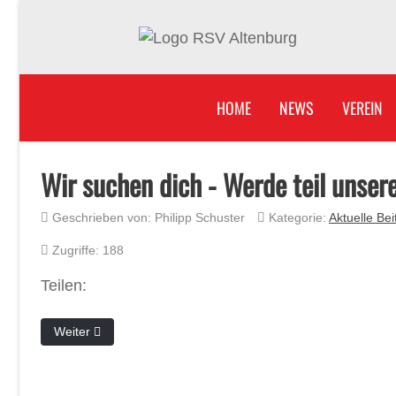
HOME
NEWS
VEREIN
Wir suchen dich - Werde teil unser
Geschrieben von:
Philipp Schuster
Kategorie:
Aktuelle Bei
Zugriffe: 188
Teilen:
Nächster Beitrag: Ein großes Dankeschön an unsere gesamte
Weiter