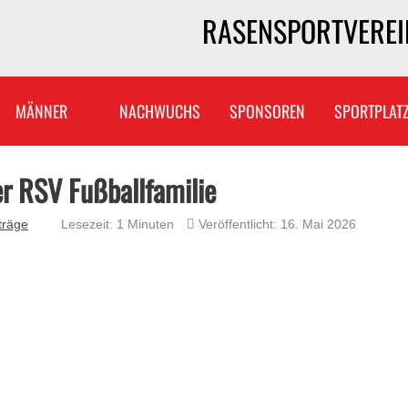
RASENSPORTVEREIN
MÄNNER
NACHWUCHS
SPONSOREN
SPORTPLAT
er RSV Fußballfamilie
träge
Lesezeit: 1 Minuten
Veröffentlicht: 16. Mai 2026
 Vereinsfamilie