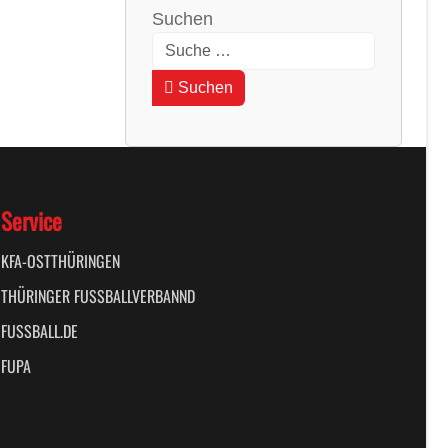
Suchen
Type 2 or more characters for results
Suchen
Service
KFA-OSTTHÜRINGEN
THÜRINGER FUSSBALLVERBANND
FUSSBALL.DE
FUPA