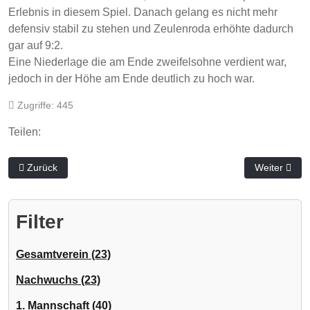
Erlebnis in diesem Spiel. Danach gelang es nicht mehr
defensiv stabil zu stehen und Zeulenroda erhöhte dadurch
gar auf 9:2.
Eine Niederlage die am Ende zweifelsohne verdient war,
jedoch in der Höhe am Ende deutlich zu hoch war.
Zugriffe: 445
Teilen:
Vorheriger Beitrag: Auswärtsniederlage in Weida
Nächster Bei
Zurück
Weiter
Filter
Gesamtverein (23)
Nachwuchs (23)
1. Mannschaft (40)