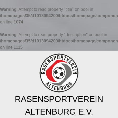
Warning
: Attempt to read property "title" on bool in
/homepages/35/d1013094200/htdocs/homepage/components
on line
1074
Warning
: Attempt to read property "description" on bool in
/homepages/35/d1013094200/htdocs/homepage/components
on line
1115
RASENSPORTVEREIN
ALTENBURG E.V.